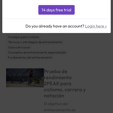
Seleccionar todo
Entrenamiento y rendimiento
Conceptos básicos
Personalización y uso avanzado
Funciones y herramientas
Do you already have an account?
Login here »
Consejos para triatlón
Consejos para correr
Consejos para ciclismo
Técnicas y estrategias de entrenamiento
Guía nutricional
Conceptos de entrenamiento especializado
Fundamentos del entrenamiento
Prueba de
rendimiento
2PEAK para
ciclismo, carrera y
natación
El objetivo del
entrenamiento es