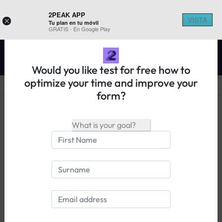
2PEAK APP
VISTA
×
Tu plan en tu móvil
REGISTER ON 2PEAK
GRATIS - En Google Play
Would you like test for free how to
optimize your time and improve your
form?
14 days free trial
Login
Knowledge base