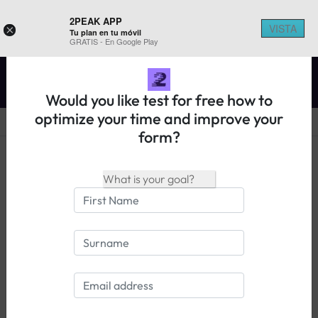
2PEAK APP
VISTA
×
Tu plan en tu móvil
REGISTER ON 2PEAK
GRATIS - En Google Play
Would you like test for free how to
optimize your time and improve your
form?
14 days free trial
Login
Estadísticas