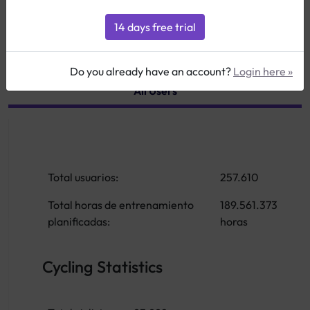
Do you already have an account?
Login here »
All Users
Total usuarios:
257.610
Total horas de entrenamiento
189.561.373
planificadas:
horas
Cycling Statistics