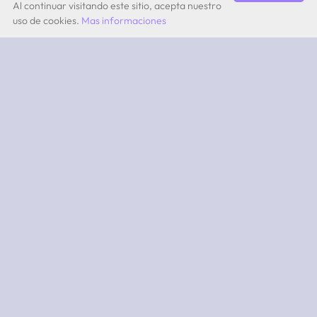
Al continuar visitando este sitio, acepta nuestro
uso de cookies.
Mas informaciones
by Quevita AG
ABOUT